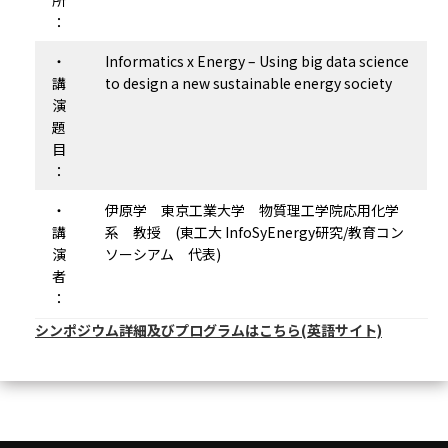
所
：
・
Informatics x Energy – Using big data science
講
to design a new sustainable energy society
演
題
目
：
・
伊原学 東京工業大学 物質理工学院応用化学
講
系 教授 (東工大 InfoSyEnergy研究/教育コン
演
ソーシアム 代表)
者
：
シンポジウム詳細及びプログラムはこちら(英語サイト)