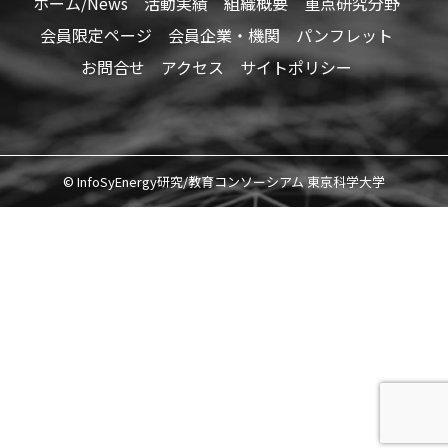
ホーム/News
活動実績
組織概要
重点研究分野
会員限定ページ
会員企業・機関
パンフレット
お問合せ
アクセス
サイトポリシー
© InfoSyEnergy研究/教育コンソーシアム 東京科学大学